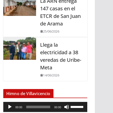
La ARN entrega
147 casas en el
ETCR de San Juan
de Arama
25/06/2026
Llega la
electricidad a 38
veredas de Uribe-
Meta
14/06/2026
Himno de Villavicencio
R
U
00:00
00:00
e
t