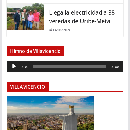
Llega la electricidad a 38
veredas de Uribe-Meta
14/06/2026
Himno de Villavicencio
R
00:00
00:00
e
p
r
VILLAVICENCIO
o
d
u
c
t
o