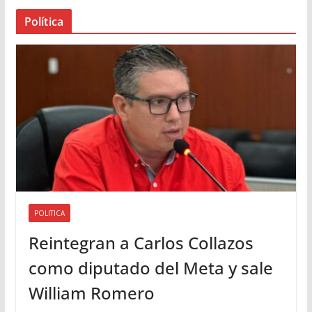
a
Política
u
d
i
o
POLITICA
Reintegran a Carlos Collazos
como diputado del Meta y sale
William Romero