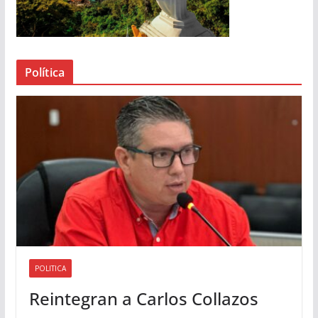
r
d
e
a
Política
u
d
i
o
POLITICA
Reintegran a Carlos Collazos