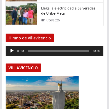
Llega la electricidad a 38 veredas
de Uribe-Meta
14/06/2026
Himno de Villavicencio
R
00:00
00:00
e
p
r
VILLAVICENCIO
o
d
u
c
t
o