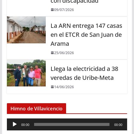
con discapacidad
09/07/2026
La ARN entrega 147 casas
en el ETCR de San Juan de
Arama
25/06/2026
Llega la electricidad a 38
veredas de Uribe-Meta
14/06/2026
Himno de Villavicencio
R
00:00
00:00
e