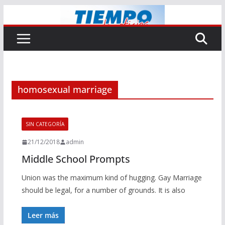
Saltar
al
contenido
homosexual marriage
SIN CATEGORÍA
21/12/2018
admin
Middle School Prompts
Union was the maximum kind of hugging. Gay Marriage
should be legal, for a number of grounds. It is also
Leer más