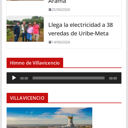
Arama
25/06/2026
Llega la electricidad a 38
veredas de Uribe-Meta
14/06/2026
Himno de Villavicencio
R
00:00
00:00
e
p
r
VILLAVICENCIO
o
d
u
c