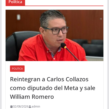
Política
u
d
i
o
POLITICA
Reintegran a Carlos Collazos
como diputado del Meta y sale
William Romero
02/08/2026
admin