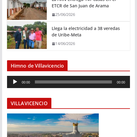
ETCR de San Juan de Arama
25/06/2026
Llega la electricidad a 38 veredas
de Uribe-Meta
14/06/2026
Himno de Villavicencio
R
00:00
00:00
e
p
r
VILLAVICENCIO
o
d
u
c