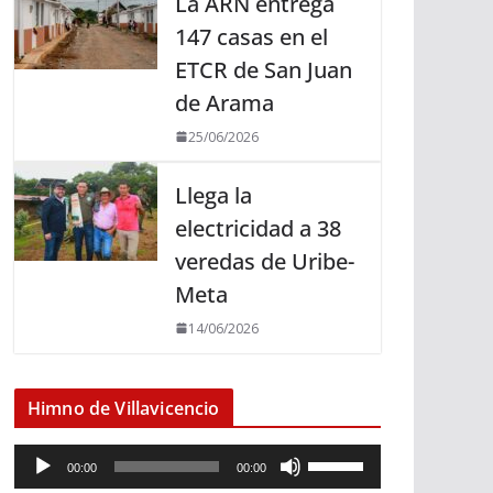
La ARN entrega
147 casas en el
ETCR de San Juan
de Arama
25/06/2026
Llega la
electricidad a 38
veredas de Uribe-
Meta
14/06/2026
Himno de Villavicencio
R
U
00:00
00:00
e
t