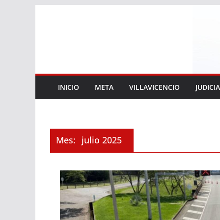
Saltar
al
contenido
INICIO
META
VILLAVICENCIO
JUDICI
Mes:
julio 2025