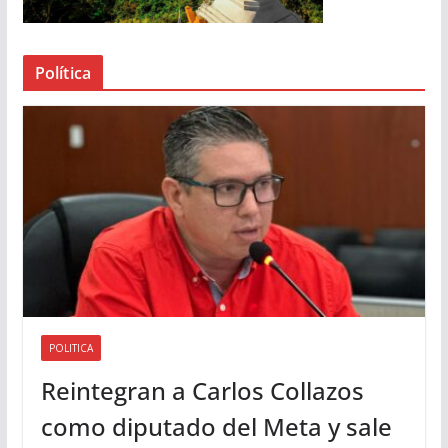
e
a
Política
u
d
i
o
POLITICA
Reintegran a Carlos Collazos
como diputado del Meta y sale