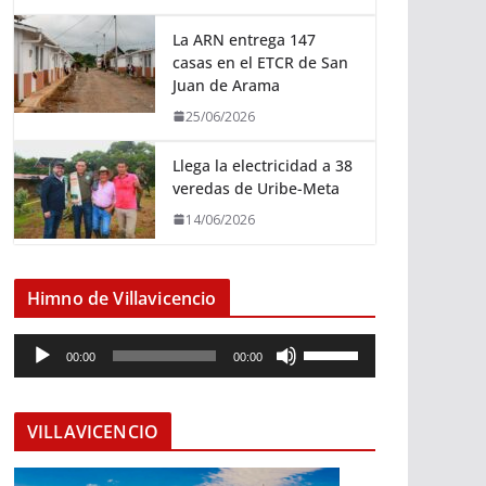
La ARN entrega 147
casas en el ETCR de San
Juan de Arama
25/06/2026
Llega la electricidad a 38
veredas de Uribe-Meta
14/06/2026
Himno de Villavicencio
R
U
00:00
00:00
e
t
p
i
r
l
VILLAVICENCIO
o
i
d
z