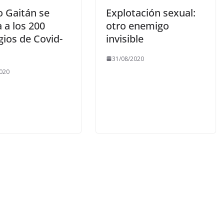
o Gaitán se
Explotación sexual:
 a los 200
otro enemigo
gios de Covid-
invisible
31/08/2020
020