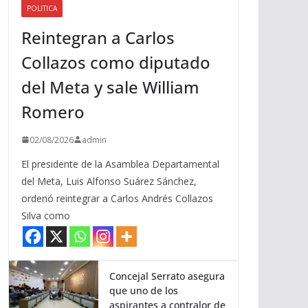
POLITICA
a
Reintegran a Carlos
r
r
Collazos como diputado
i
del Meta y sale William
b
a
Romero
/
a
02/08/2026
admin
b
El presidente de la Asamblea Departamental
a
del Meta, Luis Alfonso Suárez Sánchez,
j
ordenó reintegrar a Carlos Andrés Collazos
o
Silva como
p
a
r
a
Concejal Serrato asegura
que uno de los
a
aspirantes a contralor de
u