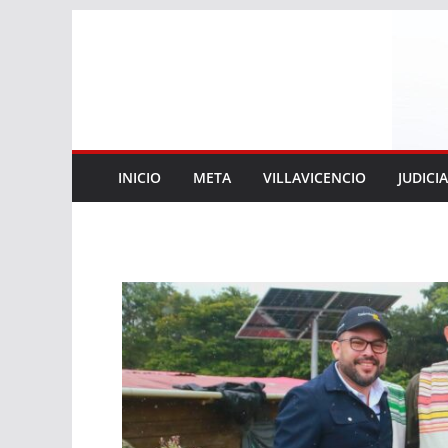
Saltar
al
contenido
INICIO
META
VILLAVICENCIO
JUDICI