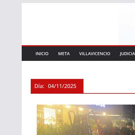
Saltar
al
contenido
INICIO
META
VILLAVICENCIO
JUDICI
Día:
04/11/2025