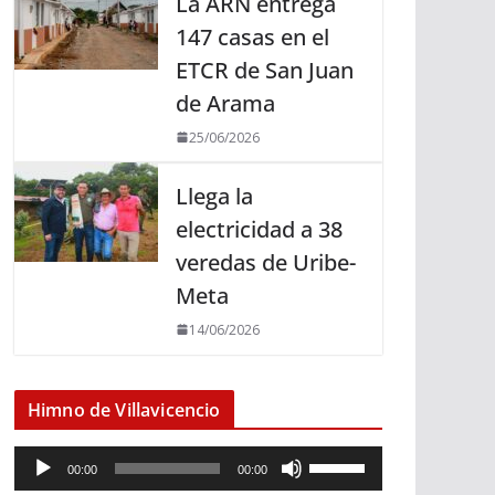
La ARN entrega
147 casas en el
ETCR de San Juan
de Arama
25/06/2026
Llega la
electricidad a 38
veredas de Uribe-
Meta
14/06/2026
Himno de Villavicencio
R
U
00:00
00:00
e
t