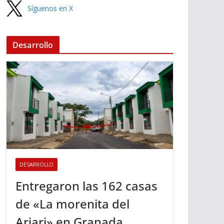
Síguenos en X
Desarrollo
DESARROLLO
Entregaron las 162 casas
de «La morenita del
Ariari» en Granada