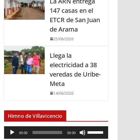
La ARN entrega
147 casas en el
ETCR de San Juan
de Arama
25/06/2026
Llega la
electricidad a 38
veredas de Uribe-
Meta
14/06/2026
Himno de Villavicencio
R
U
00:00
00:00
e
t