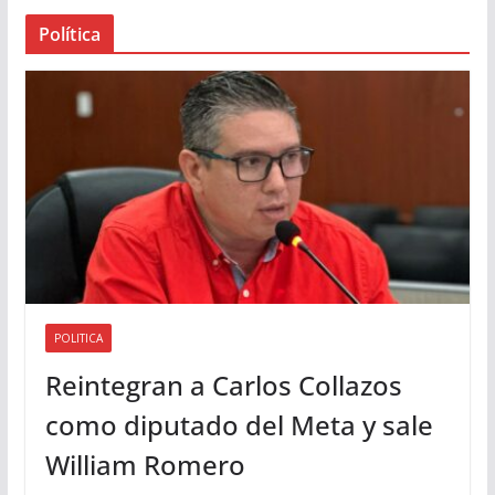
a
Política
u
d
i
o
POLITICA
Reintegran a Carlos Collazos
como diputado del Meta y sale
William Romero