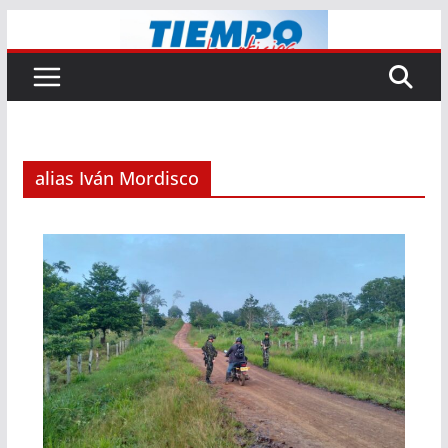
Saltar
al
contenido
alias Iván Mordisco