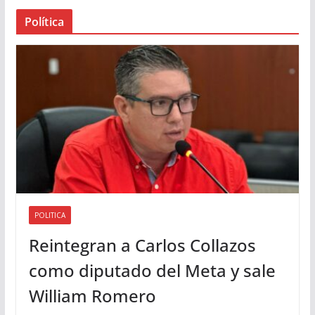
a
Política
u
d
i
o
POLITICA
Reintegran a Carlos Collazos
como diputado del Meta y sale
William Romero