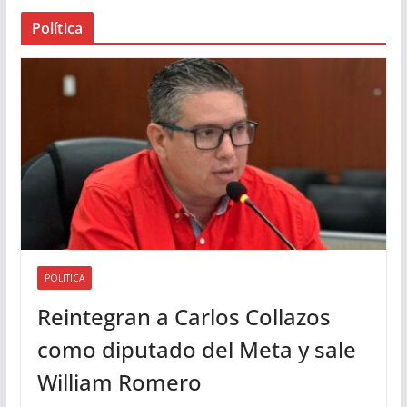
a
Política
u
d
i
o
POLITICA
Reintegran a Carlos Collazos
como diputado del Meta y sale
William Romero