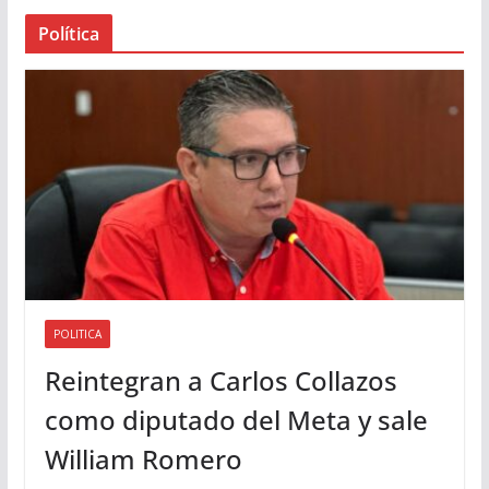
a
Política
u
d
i
o
POLITICA
Reintegran a Carlos Collazos
como diputado del Meta y sale
William Romero