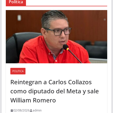
Política
u
d
i
o
POLITICA
Reintegran a Carlos Collazos
como diputado del Meta y sale
William Romero
02/08/2026
admin