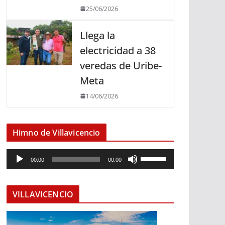
25/06/2026
Llega la
electricidad a 38
veredas de Uribe-
Meta
14/06/2026
Himno de Villavicencio
R
U
00:00
00:00
e
t
p
i
r
l
VILLAVICENCIO
o
i
d
z