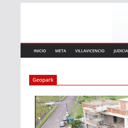
Saltar
al
contenido
INICIO
META
VILLAVICENCIO
JUDICI
Geopark