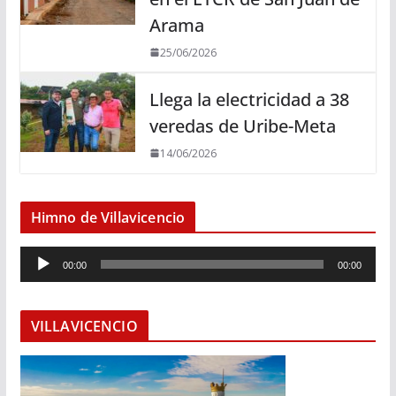
Arama
25/06/2026
Llega la electricidad a 38
veredas de Uribe-Meta
14/06/2026
Himno de Villavicencio
R
00:00
00:00
e
p
r
VILLAVICENCIO
o
d
u