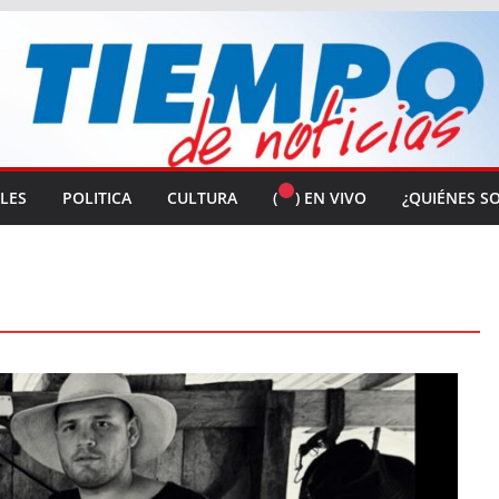
ALES
POLITICA
CULTURA
(
) EN VIVO
¿QUIÉNES S