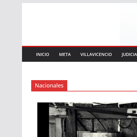
Saltar
al
contenido
INICIO
META
VILLAVICENCIO
JUDICI
Nacionales