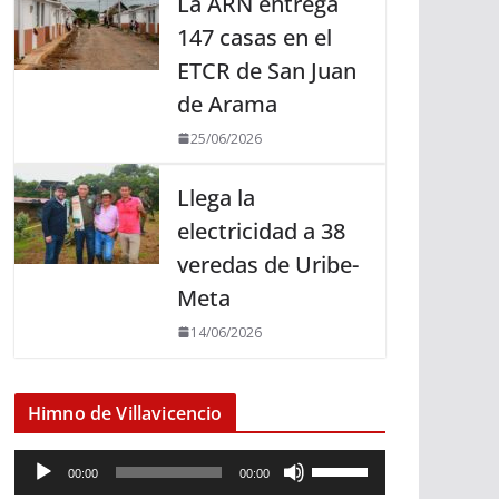
La ARN entrega
147 casas en el
ETCR de San Juan
de Arama
25/06/2026
Llega la
electricidad a 38
veredas de Uribe-
Meta
14/06/2026
Himno de Villavicencio
R
U
00:00
00:00
e
t