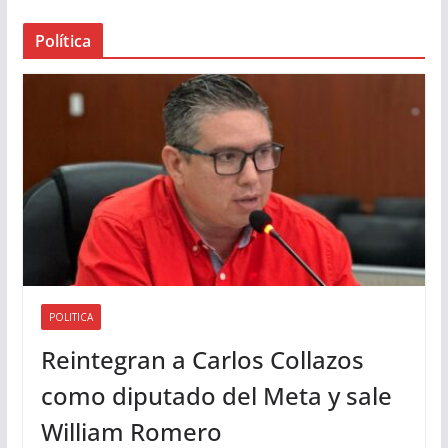
a
Política
u
d
i
o
POLITICA
Reintegran a Carlos Collazos
como diputado del Meta y sale
William Romero