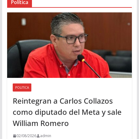
Política
u
d
i
o
POLITICA
Reintegran a Carlos Collazos
como diputado del Meta y sale
William Romero
02/08/2026
admin