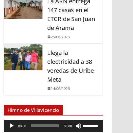
La ARN entrega
147 casas en el
ETCR de San Juan
de Arama
25/06/2026
Llega la
electricidad a 38
veredas de Uribe-
Meta
14/06/2026
Himno de Villavicencio
R
U
00:00
00:00
e
t