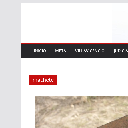
Saltar
al
contenido
INICIO
META
VILLAVICENCIO
JUDICI
machete