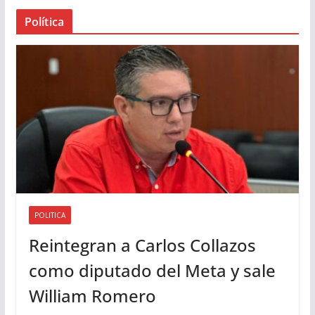
a
Política
u
d
i
o
POLITICA
Reintegran a Carlos Collazos
como diputado del Meta y sale
William Romero