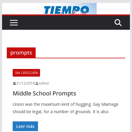
Saltar
al
contenido
prompts
SIN CATEGORÍA
21/12/2018
admin
Middle School Prompts
Union was the maximum kind of hugging. Gay Marriage
should be legal, for a number of grounds. It is also
Leer más