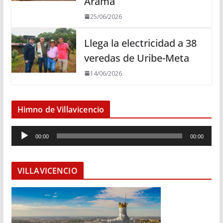
Arama
25/06/2026
Llega la electricidad a 38
veredas de Uribe-Meta
14/06/2026
Himno de Villavicencio
R
00:00
00:00
e
p
r
VILLAVICENCIO
o
d
u
c