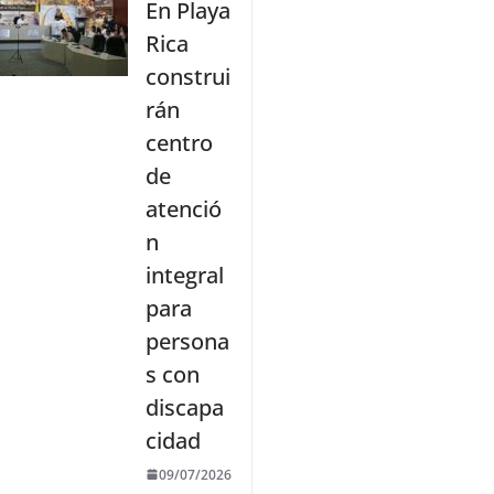
En Playa
Rica
construi
rán
centro
de
atenció
n
integral
para
persona
s con
discapa
cidad
09/07/2026