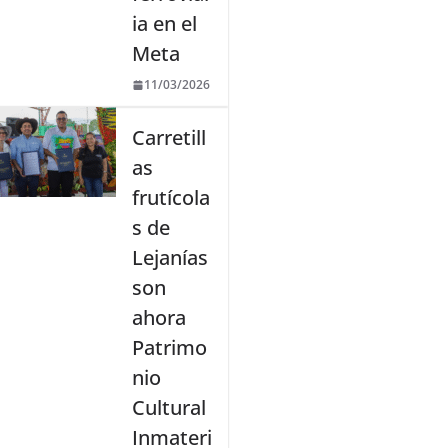
ia en el
Meta
11/03/2026
Carretill
as
frutícola
s de
Lejanías
son
ahora
Patrimo
nio
Cultural
Inmateri