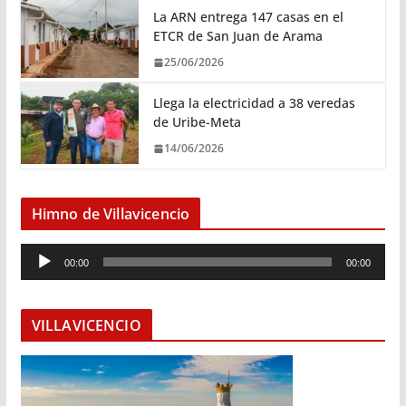
La ARN entrega 147 casas en el
ETCR de San Juan de Arama
25/06/2026
Llega la electricidad a 38 veredas
de Uribe-Meta
14/06/2026
Himno de Villavicencio
R
00:00
00:00
e
p
r
VILLAVICENCIO
o
d
u