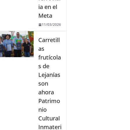
ia en el
Meta
11/03/2026
Carretill
as
frutícola
s de
Lejanías
son
ahora
Patrimo
nio
Cultural
Inmateri