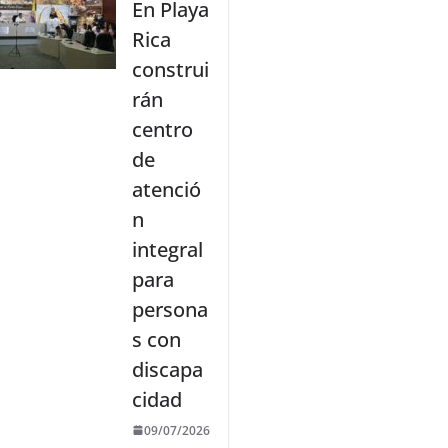
En Playa
Rica
construi
rán
centro
de
atenció
n
integral
para
persona
s con
discapa
cidad
09/07/2026