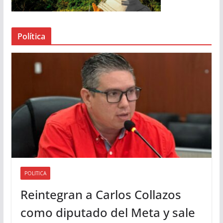
e
a
Política
u
d
i
o
POLITICA
Reintegran a Carlos Collazos
como diputado del Meta y sale