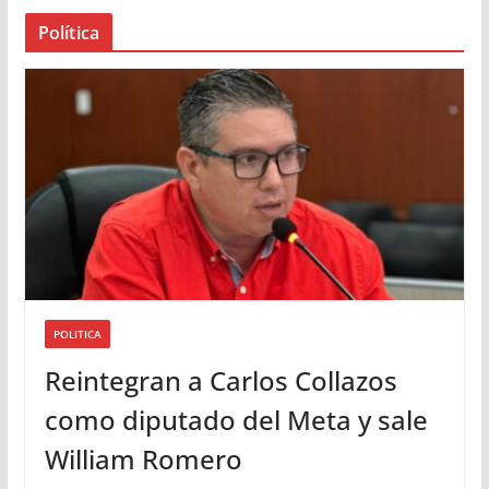
a
Política
u
d
i
o
POLITICA
Reintegran a Carlos Collazos
como diputado del Meta y sale
William Romero