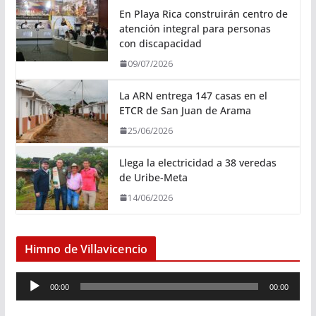
En Playa Rica construirán centro de
atención integral para personas
con discapacidad
09/07/2026
La ARN entrega 147 casas en el
ETCR de San Juan de Arama
25/06/2026
Llega la electricidad a 38 veredas
de Uribe-Meta
14/06/2026
Himno de Villavicencio
R
00:00
00:00
e
p