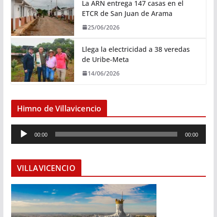
La ARN entrega 147 casas en el
ETCR de San Juan de Arama
25/06/2026
Llega la electricidad a 38 veredas
de Uribe-Meta
14/06/2026
Himno de Villavicencio
R
00:00
00:00
e
p
r
VILLAVICENCIO
o
d
u
c