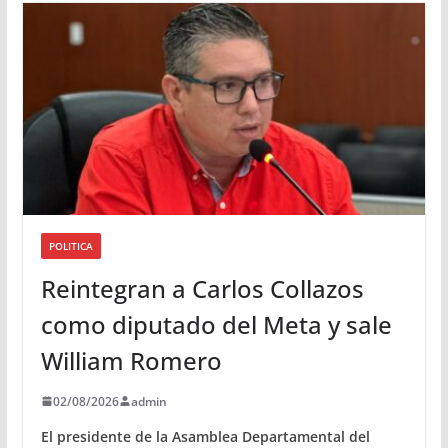
i
o
POLITICA
Reintegran a Carlos Collazos
como diputado del Meta y sale
William Romero
02/08/2026
admin
El presidente de la Asamblea Departamental del