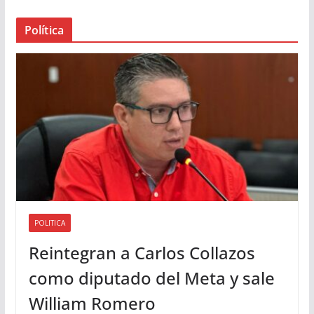
a
Política
u
d
i
o
POLITICA
Reintegran a Carlos Collazos
como diputado del Meta y sale
William Romero