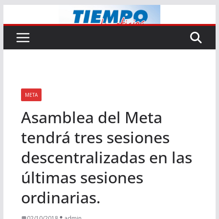
Saltar
al
contenido
META
Asamblea del Meta
tendrá tres sesiones
descentralizadas en las
últimas sesiones
ordinarias.
02/10/2018
admin