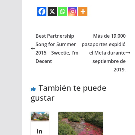
Best Partnership
Más de 19.000
Song for Summer
pasaportes expidió
2015 – Sweetie, I’m
el Meta durante
Decent
septiembre de
2019.
También te puede
gustar
In