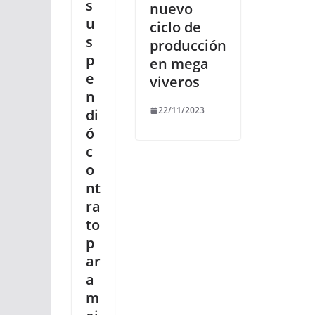
s
nuevo
u
ciclo de
s
producción
p
en mega
e
viveros
n
22/11/2023
di
ó
c
o
nt
ra
to
p
ar
a
m