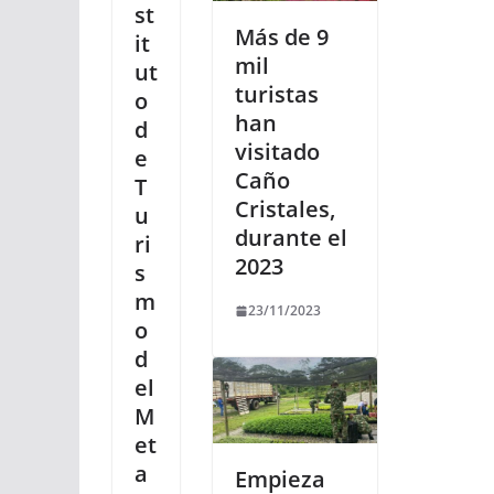
st
Más de 9
it
mil
ut
turistas
o
han
d
visitado
e
Caño
T
Cristales,
u
durante el
ri
2023
s
m
23/11/2023
o
d
el
M
et
a
Empieza