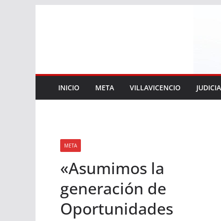
Saltar
al
contenido
INICIO
META
VILLAVICENCIO
JUDICI
META
«Asumimos la
generación de
Oportunidades