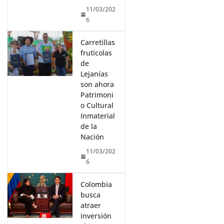
11/03/202
6
Carretillas
frutícolas
de
Lejanías
son ahora
Patrimoni
o Cultural
Inmaterial
de la
Nación
11/03/202
6
Colombia
busca
atraer
inversión