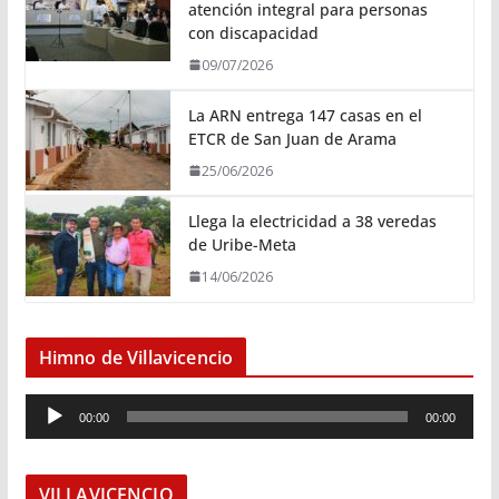
atención integral para personas
con discapacidad
09/07/2026
La ARN entrega 147 casas en el
ETCR de San Juan de Arama
25/06/2026
Llega la electricidad a 38 veredas
de Uribe-Meta
14/06/2026
Himno de Villavicencio
R
00:00
00:00
e
p
r
VILLAVICENCIO