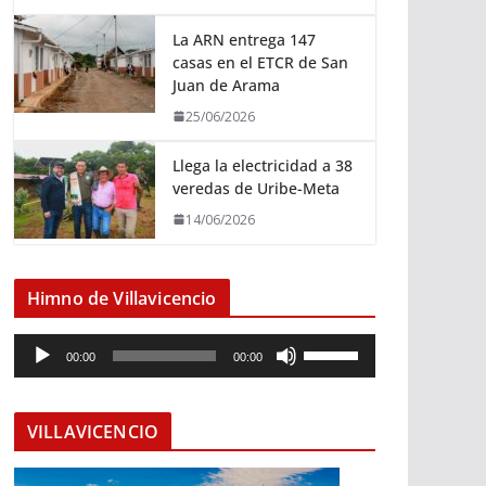
La ARN entrega 147
casas en el ETCR de San
Juan de Arama
25/06/2026
Llega la electricidad a 38
veredas de Uribe-Meta
14/06/2026
Himno de Villavicencio
R
U
00:00
00:00
e
t
p
i
r
l
VILLAVICENCIO
o
i
d
z