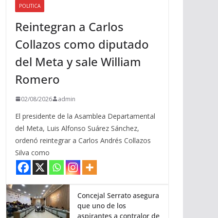
POLITICA
a
Reintegran a Carlos
r
r
Collazos como diputado
i
del Meta y sale William
b
a
Romero
/
a
02/08/2026
admin
b
El presidente de la Asamblea Departamental
a
del Meta, Luis Alfonso Suárez Sánchez,
j
ordenó reintegrar a Carlos Andrés Collazos
o
Silva como
p
a
r
a
Concejal Serrato asegura
que uno de los
a
aspirantes a contralor de
u