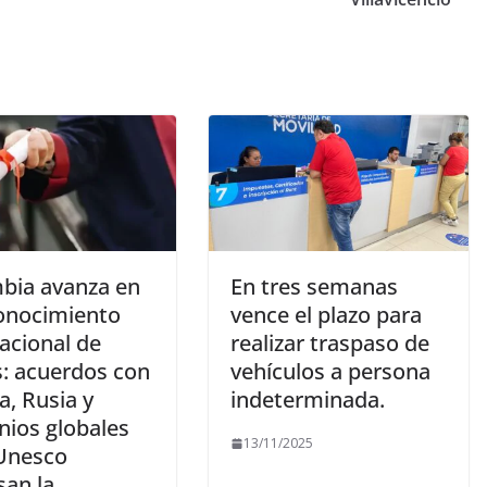
bia avanza en
En tres semanas
conocimiento
vence el plazo para
acional de
realizar traspaso de
s: acuerdos con
vehículos a persona
a, Rusia y
indeterminada.
nios globales
13/11/2025
 Unesco
san la