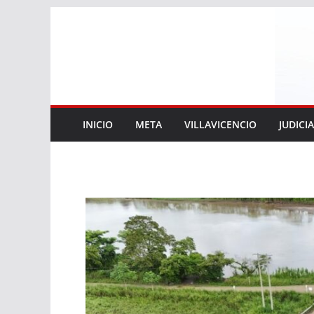
Saltar
al
contenido
INICIO
META
VILLAVICENCIO
JUDICI