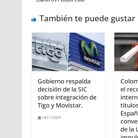
También te puede gustar
Gobierno respalda
Colom
decisión de la SIC
el re
sobre integración de
intern
Tigo y Movistar.
título
Españ
14/11/2025
conve
de la
impul