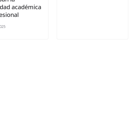
idad académica
esional
025