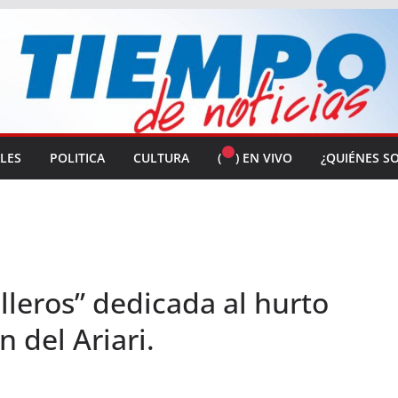
ALES
POLITICA
CULTURA
(
) EN VIVO
¿QUIÉNES S
leros” dedicada al hurto
 del Ariari.