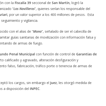
ón con la
Fiscalía 39
seccional de
San Martín
, logró la
anizado “
Los Novilleros
”, quienes serían los responsable del
Ariari
, por un valor superior a los 400 millones de pesos. Esta
seguimiento y vigilancia.
cido con el alias de “
Mono
”, señalado de ser el cabecilla de
mitar guías sanitarias de movilización con información falsa y
mentando de armas de fuego.
undo Penal Municipal
con función de control de
Garantías de
rto calificado y agravado, alteración desfiguración y
o falso, fabricación, tráfico porte o tenencia de armas de
aceptó los cargos, sin embargo el
Juez
, les otorgó medida de
s a disposición del
INPEC
.