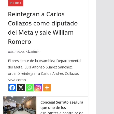
POLITICA
a
Reintegran a Carlos
r
r
Collazos como diputado
i
del Meta y sale William
b
a
Romero
/
a
02/08/2026
admin
b
El presidente de la Asamblea Departamental
a
del Meta, Luis Alfonso Suárez Sánchez,
j
ordenó reintegrar a Carlos Andrés Collazos
o
Silva como
p
a
r
a
Concejal Serrato asegura
que uno de los
a
aspirantes a contralor de
u