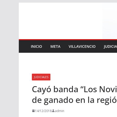
Saltar
al
contenido
INICIO
META
VILLAVICENCIO
JUDICI
JUDICIALES
Cayó banda “Los Novil
de ganado en la región
14/12/2018
admin