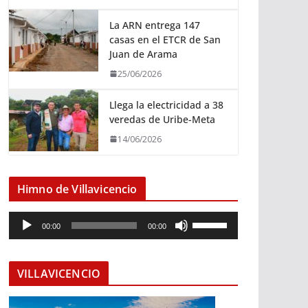
La ARN entrega 147
casas en el ETCR de San
Juan de Arama
25/06/2026
Llega la electricidad a 38
veredas de Uribe-Meta
14/06/2026
Himno de Villavicencio
R
U
00:00
00:00
e
t
p
i
r
l
VILLAVICENCIO
o
i
d
z