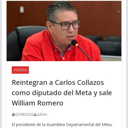
i
o
POLITICA
Reintegran a Carlos Collazos
como diputado del Meta y sale
William Romero
02/08/2026
admin
El presidente de la Asamblea Departamental del Meta,