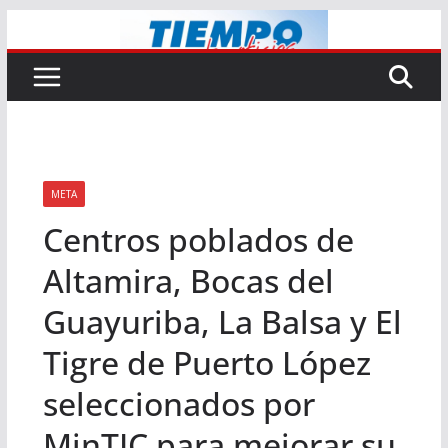
Saltar
al
contenido
META
Centros poblados de
Altamira, Bocas del
Guayuriba, La Balsa y El
Tigre de Puerto López
seleccionados por
MinTIC para mejorar su