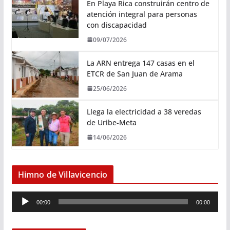
En Playa Rica construirán centro de
atención integral para personas
con discapacidad
09/07/2026
La ARN entrega 147 casas en el
ETCR de San Juan de Arama
25/06/2026
Llega la electricidad a 38 veredas
de Uribe-Meta
14/06/2026
Himno de Villavicencio
R
00:00
00:00
e
p