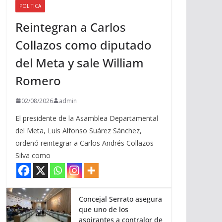
POLITICA
a
Reintegran a Carlos
r
r
Collazos como diputado
i
del Meta y sale William
b
a
Romero
/
a
02/08/2026
admin
b
El presidente de la Asamblea Departamental
a
del Meta, Luis Alfonso Suárez Sánchez,
j
ordenó reintegrar a Carlos Andrés Collazos
o
Silva como
p
a
r
a
Concejal Serrato asegura
que uno de los
a
aspirantes a contralor de
u