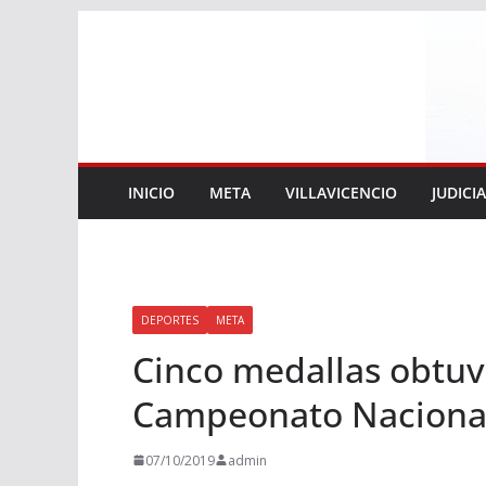
Saltar
al
contenido
INICIO
META
VILLAVICENCIO
JUDICI
DEPORTES
META
Cinco medallas obtuv
Campeonato Nacional 
07/10/2019
admin