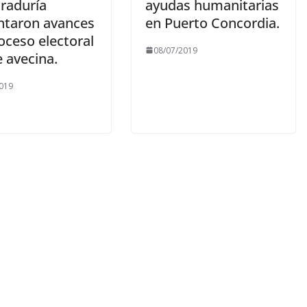
traduría
ayudas humanitarias
ntaron avances
en Puerto Concordia.
oceso electoral
08/07/2019
 avecina.
019