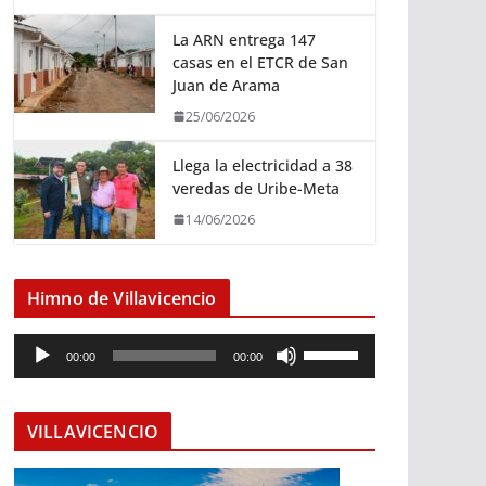
La ARN entrega 147
casas en el ETCR de San
Juan de Arama
25/06/2026
Llega la electricidad a 38
veredas de Uribe-Meta
14/06/2026
Himno de Villavicencio
R
U
00:00
00:00
e
t
p
i
r
l
VILLAVICENCIO
o
i
d
z