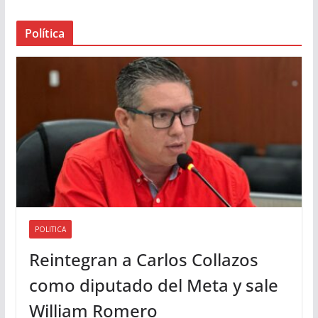
a
Política
u
d
i
o
POLITICA
Reintegran a Carlos Collazos
como diputado del Meta y sale
William Romero