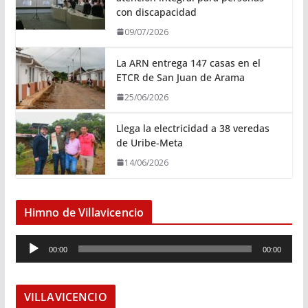
con discapacidad
09/07/2026
La ARN entrega 147 casas en el
ETCR de San Juan de Arama
25/06/2026
Llega la electricidad a 38 veredas
de Uribe-Meta
14/06/2026
Himno de Villavicencio
R
00:00
00:00
e
p
r
VILLAVICENCIO