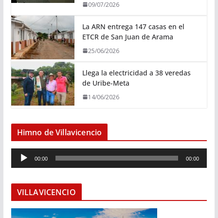
09/07/2026
La ARN entrega 147 casas en el
ETCR de San Juan de Arama
25/06/2026
Llega la electricidad a 38 veredas
de Uribe-Meta
14/06/2026
Himno de Villavicencio
R
00:00
00:00
e
p
r
VILLAVICENCIO
o
d