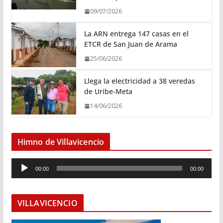
09/07/2026
La ARN entrega 147 casas en el
ETCR de San Juan de Arama
25/06/2026
Llega la electricidad a 38 veredas
de Uribe-Meta
14/06/2026
Himno de Villavicencio
R
00:00
00:00
e
p
r
VILLAVICENCIO
o