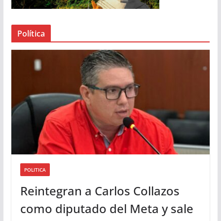
e
a
Política
u
d
i
o
POLITICA
Reintegran a Carlos Collazos
como diputado del Meta y sale