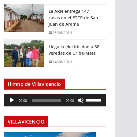
La ARN entrega 147
casas en el ETCR de San
Juan de Arama
25/06/2026
Llega la electricidad a 38
veredas de Uribe-Meta
14/06/2026
Himno de Villavicencio
R
U
00:00
00:00
e
t
p
i
r
l
VILLAVICENCIO
o
i
d
z