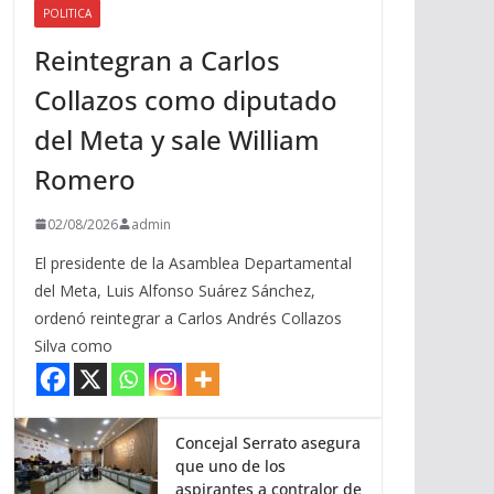
POLITICA
a
Reintegran a Carlos
r
r
Collazos como diputado
i
del Meta y sale William
b
a
Romero
/
a
02/08/2026
admin
b
El presidente de la Asamblea Departamental
a
del Meta, Luis Alfonso Suárez Sánchez,
j
ordenó reintegrar a Carlos Andrés Collazos
o
Silva como
p
a
r
a
Concejal Serrato asegura
que uno de los
a
aspirantes a contralor de
u