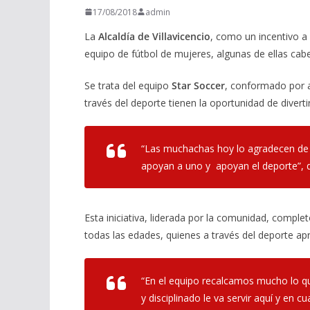
17/08/2018
admin
La
Alcaldía de Villavicencio
, como un incentivo a 
equipo de fútbol de mujeres, algunas de ellas cab
Se trata del equipo
Star Soccer
, conformado por 
través del deporte tienen la oportunidad de divert
“Las muchachas hoy lo agradecen de 
apoyan a uno y apoyan el deporte”, 
Esta iniciativa, liderada por la comunidad, comple
todas las edades, quienes a través del deporte apr
“En el equipo recalcamos mucho lo que
y disciplinado le va servir aquí y en c