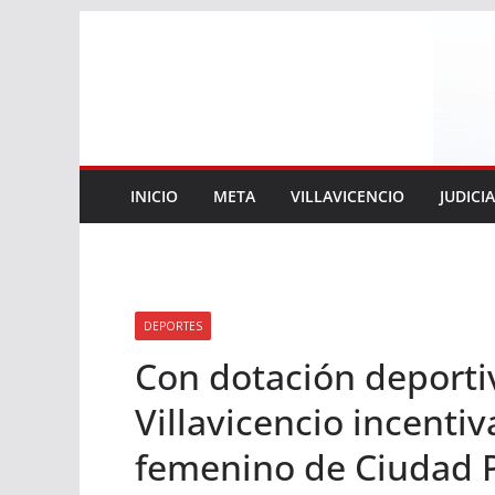
Saltar
al
contenido
INICIO
META
VILLAVICENCIO
JUDICI
DEPORTES
Con dotación deportiv
Villavicencio incentiv
femenino de Ciudad P