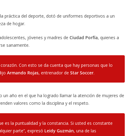
la práctica del deporte, dotó de uniformes deportivos a un
eza de hogar.
adolescentes, jóvenes y madres de
Ciudad Porfía
, quienes a
irse sanamente.
corazón. Con esto se da cuenta que hay personas que lo
dijo
Armando Rojas
, entrenador de
Star Soccer
.
to un año en el que ha logrado llamar la atención de mujeres de
enden valores como la disciplina y el respeto.
 es la puntualidad y la constancia. Si usted es constante
ualquier parte”, expresó
Leidy Guzmán
, una de las