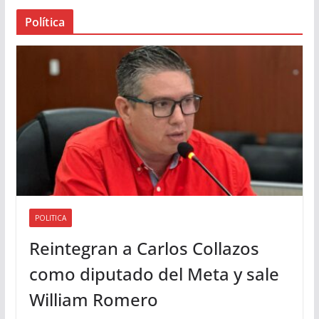
a
Política
u
d
i
o
POLITICA
Reintegran a Carlos Collazos
como diputado del Meta y sale
William Romero